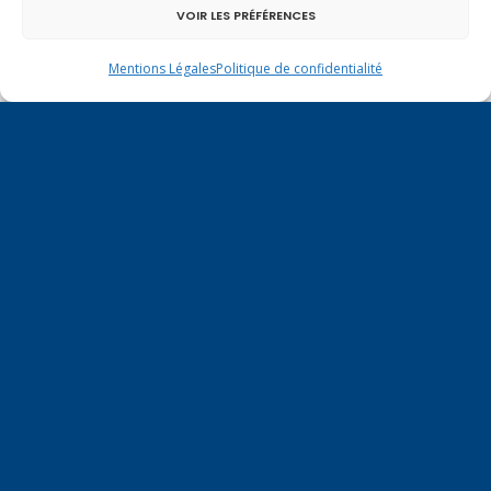
légitime défense pour les forces de l’ordre
VOIR LES PRÉFÉRENCES
Mentions Légales
Politique de confidentialité
En ce 1er août, jour de célébration du Pacte
fédéral de 1291, je tiens à adresser mes meilleures
salutations à nos voisins et amis suisses, et plus
particulièrement aux habitants du bassin
genevois et de l’arc lémanique, avec lesquels la