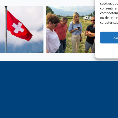
cookies pou
consentir à
comportement
ou de retire
caractéristi
AC
e 1er août, jour de
Un dimanche soir pas comme
on du Pacte fédéral de
les autres à Vulbens.
e tiens à adresser mes
res salutations à nos
t amis suisses, et plus
ièrement aux habitants
n genevois et de l’arc
ue, avec lesquels la
avoie entretient des
troits et quotidiens.