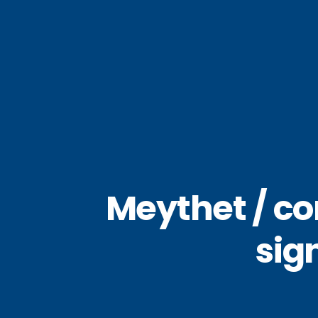
Meythet / co
sig