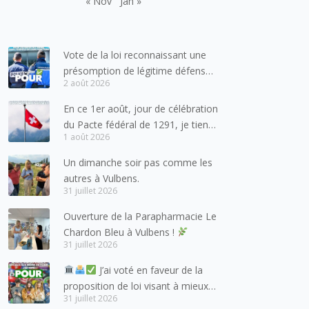
« Nov
Jan »
Vote de la loi reconnaissant une
présomption de légitime défense
2 août 2026
pour les forces de l’ordre
En ce 1er août, jour de célébration
du Pacte fédéral de 1291, je tiens
1 août 2026
à adresser mes meilleures
salutations à nos voisins et amis
Un dimanche soir pas comme les
suisses, et plus particulièrement
autres à Vulbens.
aux habitants du bassin genevois
31 juillet 2026
et de l’arc lémanique, avec
Ouverture de la Parapharmacie Le
lesquels la Haute-Savoie
Chardon Bleu à Vulbens !
entretient des liens étroits et
31 juillet 2026
quotidiens.
J’ai voté en faveur de la
proposition de loi visant à mieux
31 juillet 2026
protéger les mineurs des risques