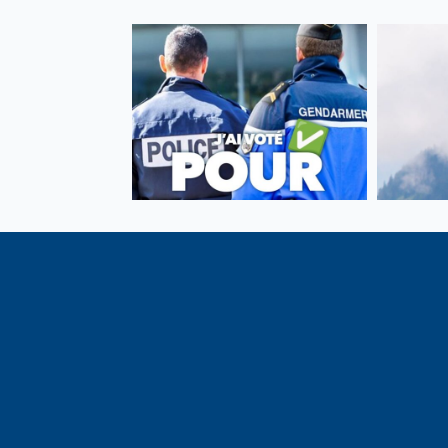
Vote de la loi reconnaissant
En c
une présomption de légitime
célébrati
défense pour les forces de
1291, j
l’ordre
meilleu
voisins e
particul
du bassi
lémaniq
Haute-S
liens é