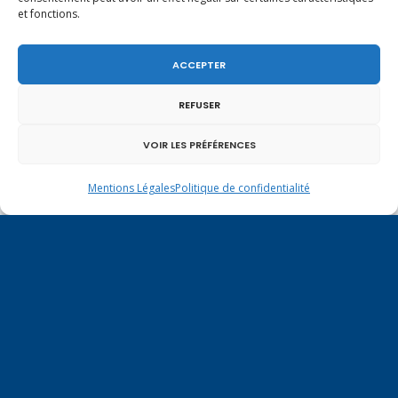
légitime défense pour les forces de l’ordre
et fonctions.
ACCEPTER
REFUSER
VOIR LES PRÉFÉRENCES
Mentions Légales
Politique de confidentialité
En ce 1er août, jour de célébration du Pacte
fédéral de 1291, je tiens à adresser mes meilleures
salutations à nos voisins et amis suisses, et plus
particulièrement aux habitants du bassin
genevois et de l’arc lémanique, avec lesquels la