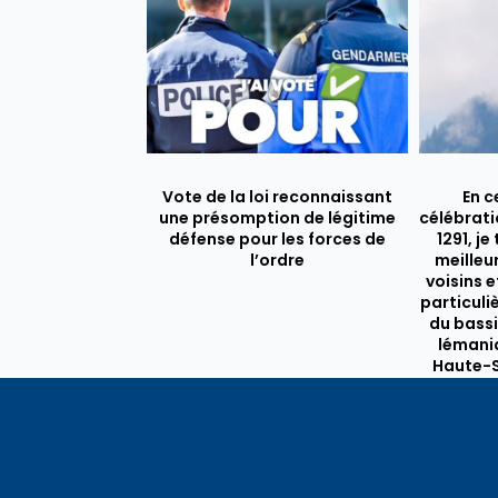
Vote de la loi reconnaissant
En c
une présomption de légitime
célébrati
défense pour les forces de
1291, j
l’ordre
meilleu
voisins e
particul
du bassi
lémaniq
Haute-S
liens é