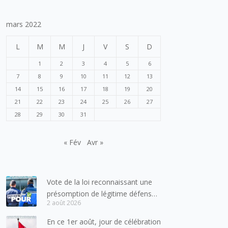
mars 2022
L
M
M
J
V
S
D
1
2
3
4
5
6
7
8
9
10
11
12
13
14
15
16
17
18
19
20
21
22
23
24
25
26
27
28
29
30
31
« Fév
Avr »
Vote de la loi reconnaissant une
présomption de légitime défense
2 août 2026
pour les forces de l’ordre
En ce 1er août, jour de célébration