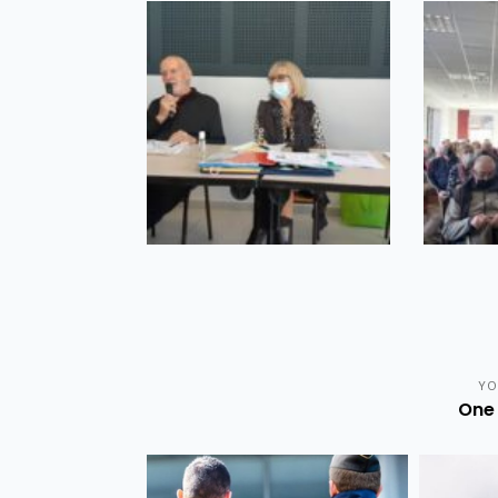
YO
One 