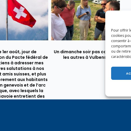
Pour offrir 
cookies pou
consentir à
comportement
e 1er août, jour de
Un dimanche soir pas comme
ou de retire
caractéristi
on du Pacte fédéral de
les autres à Vulbens.
e tiens à adresser mes
res salutations à nos
AC
t amis suisses, et plus
ièrement aux habitants
n genevois et de l’arc
ue, avec lesquels la
avoie entretient des
troits et quotidiens.