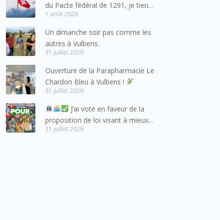
du Pacte fédéral de 1291, je tiens
1 août 2026
à adresser mes meilleures
salutations à nos voisins et amis
Un dimanche soir pas comme les
suisses, et plus particulièrement
autres à Vulbens.
aux habitants du bassin genevois
31 juillet 2026
et de l’arc lémanique, avec
Ouverture de la Parapharmacie Le
lesquels la Haute-Savoie
Chardon Bleu à Vulbens !
entretient des liens étroits et
31 juillet 2026
quotidiens.
J’ai voté en faveur de la
proposition de loi visant à mieux
31 juillet 2026
protéger les mineurs des risques
liés à l’utilisation des réseaux
sociaux.