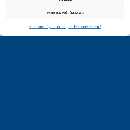
VOIR LES PRÉFÉRENCES
Mentions Légales
Politique de confidentialité
Un dimanche soir pas comme les autres à
Vulbens.
juillet 2022
L
M
M
J
V
S
D
1
2
3
4
5
6
7
8
9
10