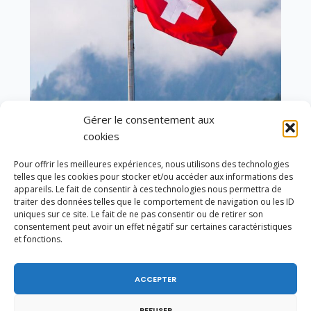
Gérer le consentement aux
En ce 1er août, jour de célébration du Pacte
cookies
fédéral de 1291, je tiens à adresser mes meilleures
salutations à nos voisins et amis suisses, et plus
Pour offrir les meilleures expériences, nous utilisons des technologies
particulièrement aux habitants du bassin
telles que les cookies pour stocker et/ou accéder aux informations des
genevois et de l’arc lémanique, avec lesquels la
appareils. Le fait de consentir à ces technologies nous permettra de
Haute-Savoie entretient des liens étroits et
traiter des données telles que le comportement de navigation ou les ID
quotidiens.
uniques sur ce site. Le fait de ne pas consentir ou de retirer son
consentement peut avoir un effet négatif sur certaines caractéristiques
et fonctions.
ACCEPTER
REFUSER