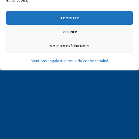
et fonctions.
ACCEPTER
REFUSER
Un dimanche soir pas comme les autres à
VOIR LES PRÉFÉRENCES
Vulbens.
Mentions Légales
Politique de confidentialité
novembre 2022
L
M
M
J
V
S
D
1
2
3
4
5
6
7
8
9
10
11
12
13
14
15
16
17
18
19
20
21
22
23
24
25
26
27
28
29
30