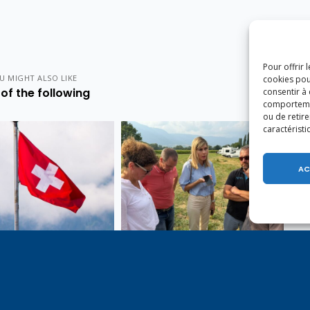
Pour offrir 
U MIGHT ALSO LIKE
cookies pou
of the following
consentir à
comportement
ou de retire
caractéristi
AC
e 1er août, jour de
Un dimanche soir pas comme
on du Pacte fédéral de
les autres à Vulbens.
e tiens à adresser mes
res salutations à nos