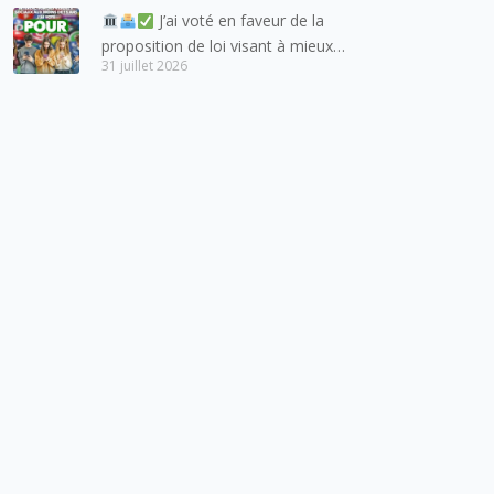
J’ai voté en faveur de la
proposition de loi visant à mieux
31 juillet 2026
protéger les mineurs des risques
liés à l’utilisation des réseaux
sociaux.