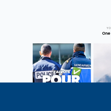
YO
One 
Vote de la loi reconnaissant
En c
une présomption de légitime
célébrati
défense pour les forces de
1291, j
l’ordre
meilleu