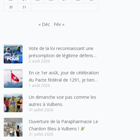
30
31
« Déc
Fév »
Vote de la loi reconnaissant une
présomption de légitime défense
2 août 2026
pour les forces de l’ordre
En ce 1er août, jour de célébration
du Pacte fédéral de 1291, je tiens
1 août 2026
à adresser mes meilleures
salutations à nos voisins et amis
Un dimanche soir pas comme les
suisses, et plus particulièrement
autres à Vulbens.
aux habitants du bassin genevois
31 juillet 2026
et de l’arc lémanique, avec
Ouverture de la Parapharmacie Le
lesquels la Haute-Savoie
Chardon Bleu à Vulbens !
entretient des liens étroits et
31 juillet 2026
quotidiens.