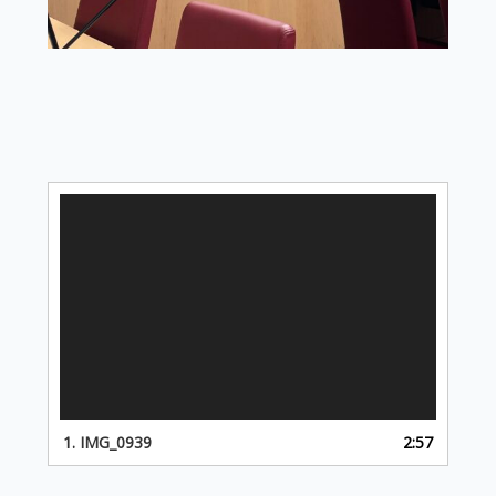
Lecteur
vidéo
1.
IMG_0939
2:57