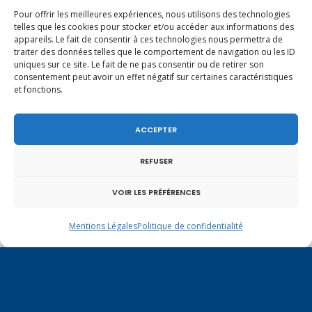
Pour offrir les meilleures expériences, nous utilisons des technologies
telles que les cookies pour stocker et/ou accéder aux informations des
appareils. Le fait de consentir à ces technologies nous permettra de
traiter des données telles que le comportement de navigation ou les ID
En ce 1er août, jour de célébration du Pacte
uniques sur ce site. Le fait de ne pas consentir ou de retirer son
fédéral de 1291, je tiens à adresser mes meilleures
consentement peut avoir un effet négatif sur certaines caractéristiques
salutations à nos voisins et amis suisses, et plus
et fonctions.
particulièrement aux habitants du bassin
genevois et de l’arc lémanique, avec lesquels la
Haute-Savoie entretient des liens étroits et
ACCEPTER
quotidiens.
REFUSER
VOIR LES PRÉFÉRENCES
Mentions Légales
Politique de confidentialité