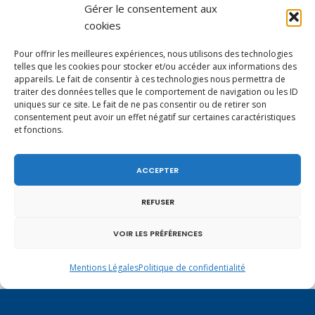
Gérer le consentement aux
cookies
Pour offrir les meilleures expériences, nous utilisons des technologies
telles que les cookies pour stocker et/ou accéder aux informations des
appareils. Le fait de consentir à ces technologies nous permettra de
traiter des données telles que le comportement de navigation ou les ID
uniques sur ce site. Le fait de ne pas consentir ou de retirer son
consentement peut avoir un effet négatif sur certaines caractéristiques
et fonctions.
Un dimanche soir pas comme les autres à
Vulbens.
ACCEPTER
REFUSER
juin 2023
VOIR LES PRÉFÉRENCES
L
M
M
J
V
S
D
Mentions Légales
Politique de confidentialité
1
2
3
4
5
6
7
8
9
10
11
12
13
14
15
16
17
18