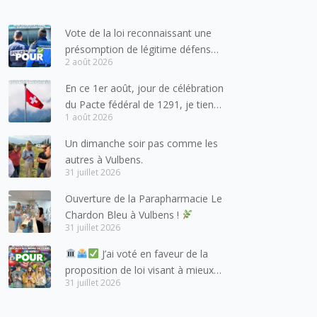
Vote de la loi reconnaissant une
présomption de légitime défense
2 août 2026
pour les forces de l’ordre
En ce 1er août, jour de célébration
du Pacte fédéral de 1291, je tiens
1 août 2026
à adresser mes meilleures
salutations à nos voisins et amis
Un dimanche soir pas comme les
suisses, et plus particulièrement
autres à Vulbens.
aux habitants du bassin genevois
31 juillet 2026
et de l’arc lémanique, avec
Ouverture de la Parapharmacie Le
lesquels la Haute-Savoie
Chardon Bleu à Vulbens !
entretient des liens étroits et
31 juillet 2026
quotidiens.
J’ai voté en faveur de la
proposition de loi visant à mieux
31 juillet 2026
protéger les mineurs des risques
liés à l’utilisation des réseaux