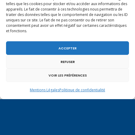
telles que les cookies pour stocker et/ou accéder aux informations des
appareils. Le fait de consentir à ces technologies nous permettra de
traiter des données telles que le comportement de navigation ou les ID
Un dimanche soir pas comme les autres à
uniques sur ce site. Le fait de ne pas consentir ou de retirer son
Vulbens.
consentement peut avoir un effet négatif sur certaines caractéristiques
et fonctions.
ACCEPTER
septembre 2023
REFUSER
L
M
M
J
V
S
D
VOIR LES PRÉFÉRENCES
1
2
3
4
5
6
7
8
9
10
Mentions Légales
Politique de confidentialité
11
12
13
14
15
16
17
18
19
20
21
22
23
24
25
26
27
28
29
30
« Août
Oct »