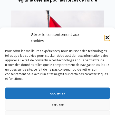
légitime défense pour les forces de l’ordre
Gérer le consentement aux
cookies
Pour offrir les meilleures expériences, nous utilisons des technologies
telles que les cookies pour stocker et/ou accéder aux informations des
appareils. Le fait de consentir à ces technologies nous permettra de
traiter des données telles que le comportement de navigation ou les ID
uniques sur ce site. Le fait de ne pas consentir ou de retirer son
consentement peut avoir un effet négatif sur certaines caractéristiques
et fonctions.
En ce 1er août, jour de célébration du Pacte
ACCEPTER
fédéral de 1291, je tiens à adresser mes meilleures
salutations à nos voisins et amis suisses, et plus
particulièrement aux habitants du bassin
REFUSER
genevois et de l’arc lémanique, avec lesquels la
Haute-Savoie entretient des liens étroits et