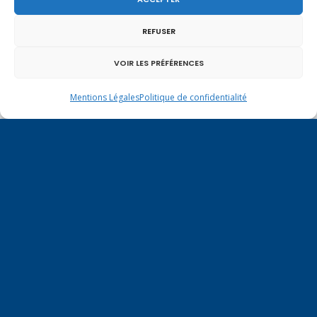
REFUSER
VOIR LES PRÉFÉRENCES
Mentions Légales
Politique de confidentialité
En ce 1er août, jour de célébration du Pacte
fédéral de 1291, je tiens à adresser mes meilleures
salutations à nos voisins et amis suisses, et plus
particulièrement aux habitants du bassin
genevois et de l’arc lémanique, avec lesquels la
Haute-Savoie entretient des liens étroits et
quotidiens.