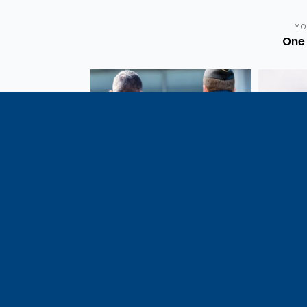
YO
One 
Vote de la loi reconnaissant
En c
une présomption de légitime
célébrati
défense pour les forces de
1291, j
l’ordre
meilleu
voisins e
particul
du bassi