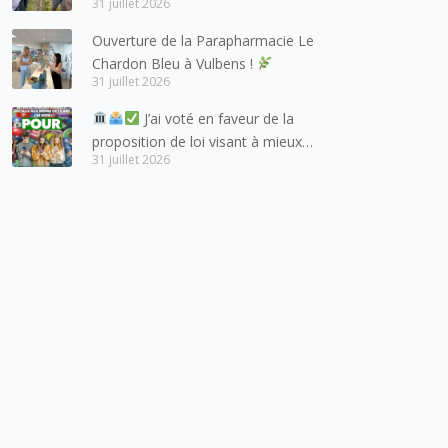
31 juillet 2026
et de l’arc lémanique, avec
Ouverture de la Parapharmacie Le
lesquels la Haute-Savoie
Chardon Bleu à Vulbens !
entretient des liens étroits et
31 juillet 2026
quotidiens.
J’ai voté en faveur de la
proposition de loi visant à mieux
31 juillet 2026
protéger les mineurs des risques
liés à l’utilisation des réseaux
sociaux.