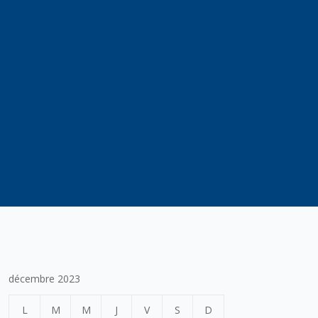
décembre 2023
L
M
M
J
V
S
D