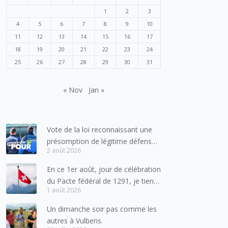
1
2
3
4
5
6
7
8
9
10
11
12
13
14
15
16
17
18
19
20
21
22
23
24
25
26
27
28
29
30
31
« Nov
Jan »
Vote de la loi reconnaissant une
présomption de légitime défense
2 août 2026
pour les forces de l’ordre
En ce 1er août, jour de célébration
du Pacte fédéral de 1291, je tiens
1 août 2026
à adresser mes meilleures
salutations à nos voisins et amis
Un dimanche soir pas comme les
suisses, et plus particulièrement
autres à Vulbens.
aux habitants du bassin genevois