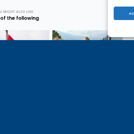
U MIGHT ALSO LIKE
AC
of the following
e 1er août, jour de
Un dimanche soir pas comme
on du Pacte fédéral de
les autres à Vulbens.
e tiens à adresser mes
res salutations à nos
t amis suisses, et plus
ièrement aux habitants
n genevois et de l’arc