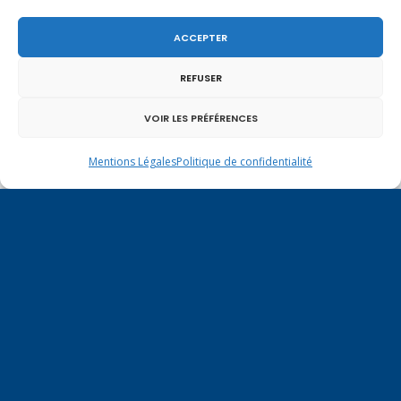
ACCEPTER
REFUSER
Un dimanche soir pas comme les autres à
Vulbens.
VOIR LES PRÉFÉRENCES
Mentions Légales
Politique de confidentialité
avril 2024
L
M
M
J
V
S
D
1
2
3
4
5
6
7
8
9
10
11
12
13
14
15
16
17
18
19
20
21
22
23
24
25
26
27
28
29
30