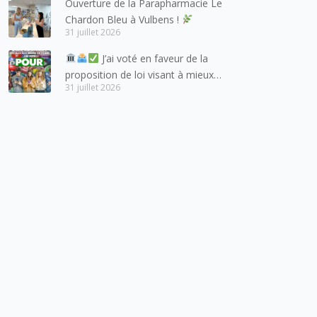
Ouverture de la Parapharmacie Le
lesquels la Haute-Savoie
Chardon Bleu à Vulbens !
entretient des liens étroits et
31 juillet 2026
quotidiens.
J’ai voté en faveur de la
proposition de loi visant à mieux
31 juillet 2026
protéger les mineurs des risques
liés à l’utilisation des réseaux
sociaux.