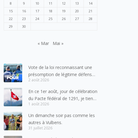
8
9
10
11
12
13
14
15
16
17
18
19
20
21
22
23
24
25
26
27
28
29
30
« Mar
Mai »
Vote de la loi reconnaissant une
présomption de légitime défense
2 août 2026
pour les forces de l’ordre
En ce 1er août, jour de célébration
du Pacte fédéral de 1291, je tiens
1 août 2026
à adresser mes meilleures
salutations à nos voisins et amis
Un dimanche soir pas comme les
suisses, et plus particulièrement
autres à Vulbens.
aux habitants du bassin genevois
31 juillet 2026
et de l’arc lémanique, avec