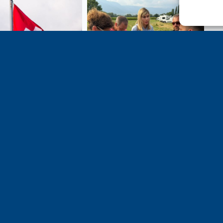
e 1er août, jour de
Un dimanche soir pas comme
on du Pacte fédéral de
les autres à Vulbens.
e tiens à adresser mes
res salutations à nos
t amis suisses, et plus
ièrement aux habitants
n genevois et de l’arc
ue, avec lesquels la
avoie entretient des
troits et quotidiens.