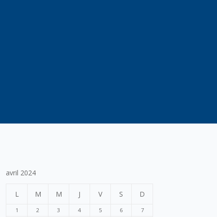
avril 2024
L
M
M
J
V
S
D
1
2
3
4
5
6
7