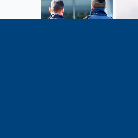
Vote de la loi reconnaissant
En c
une présomption de légitime
célébrati
défense pour les forces de
1291, j
l’ordre
meilleu
voisins e
particul
du bassi
lémaniq
Haute-S
liens é