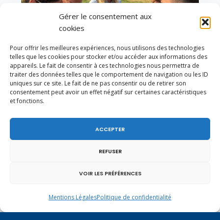
Gérer le consentement aux
cookies
Pour offrir les meilleures expériences, nous utilisons des technologies
telles que les cookies pour stocker et/ou accéder aux informations des
appareils. Le fait de consentir à ces technologies nous permettra de
traiter des données telles que le comportement de navigation ou les ID
uniques sur ce site. Le fait de ne pas consentir ou de retirer son
consentement peut avoir un effet négatif sur certaines caractéristiques
et fonctions.
Un dimanche soir pas comme les autres à
Vulbens.
ACCEPTER
REFUSER
avril 2024
VOIR LES PRÉFÉRENCES
L
M
M
J
V
S
D
Mentions Légales
Politique de confidentialité
1
2
3
4
5
6
7
8
9
10
11
12
13
14