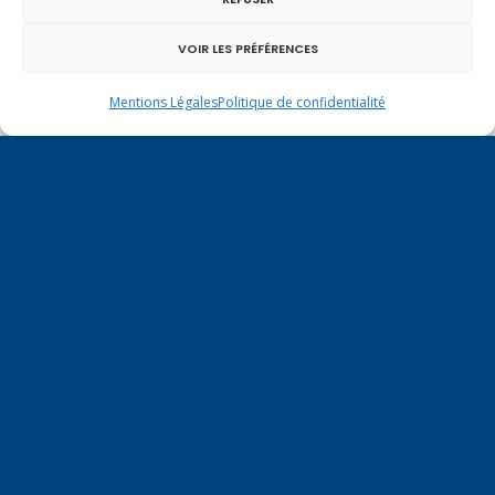
VOIR LES PRÉFÉRENCES
Mentions Légales
Politique de confidentialité
Un dimanche soir pas comme les autres à
Vulbens.
avril 2024
L
M
M
J
V
S
D
1
2
3
4
5
6
7
8
9
10
11
12
13
14