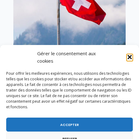
Gérer le consentement aux
En ce 1er août, jour de célébration du Pacte
cookies
fédéral de 1291, je tiens à adresser mes meilleures
salutations à nos voisins et amis suisses, et plus
Pour offrir les meilleures expériences, nous utilisons des technologies
particulièrement aux habitants du bassin
telles que les cookies pour stocker et/ou accéder aux informations des
genevois et de l’arc lémanique, avec lesquels la
appareils. Le fait de consentir à ces technologies nous permettra de
Haute-Savoie entretient des liens étroits et
traiter des données telles que le comportement de navigation ou les ID
quotidiens.
uniques sur ce site. Le fait de ne pas consentir ou de retirer son
consentement peut avoir un effet négatif sur certaines caractéristiques
et fonctions.
ACCEPTER
REFUSER