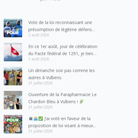
Vote de la loi reconnaissant une
présomption de légitime défense
2 août 2026
pour les forces de l’ordre
En ce 1er août, jour de célébration
du Pacte fédéral de 1291, je tiens
1 août 2026
à adresser mes meilleures
salutations à nos voisins et amis
Un dimanche soir pas comme les
suisses, et plus particulièrement
autres à Vulbens.
aux habitants du bassin genevois
31 juillet 2026
et de l’arc lémanique, avec
Ouverture de la Parapharmacie Le
lesquels la Haute-Savoie
Chardon Bleu à Vulbens !
entretient des liens étroits et
31 juillet 2026
quotidiens.
J’ai voté en faveur de la
proposition de loi visant à mieux
31 juillet 2026
protéger les mineurs des risques