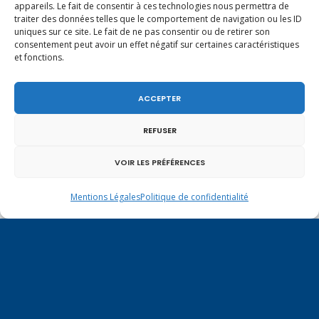
appareils. Le fait de consentir à ces technologies nous permettra de
traiter des données telles que le comportement de navigation ou les ID
Un dimanche soir pas comme les autres à
uniques sur ce site. Le fait de ne pas consentir ou de retirer son
Vulbens.
consentement peut avoir un effet négatif sur certaines caractéristiques
et fonctions.
ACCEPTER
octobre 2024
REFUSER
L
M
M
J
V
S
D
VOIR LES PRÉFÉRENCES
1
2
3
4
5
6
7
8
9
10
11
12
13
Mentions Légales
Politique de confidentialité
14
15
16
17
18
19
20
21
22
23
24
25
26
27
28
29
30
31
« Sep
Nov »