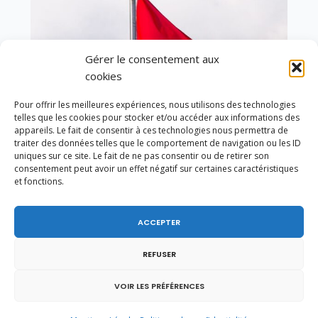
Gérer le consentement aux
cookies
Pour offrir les meilleures expériences, nous utilisons des technologies
telles que les cookies pour stocker et/ou accéder aux informations des
appareils. Le fait de consentir à ces technologies nous permettra de
traiter des données telles que le comportement de navigation ou les ID
uniques sur ce site. Le fait de ne pas consentir ou de retirer son
consentement peut avoir un effet négatif sur certaines caractéristiques
et fonctions.
En ce 1er août, jour de célébration du Pacte
fédéral de 1291, je tiens à adresser mes meilleures
ACCEPTER
salutations à nos voisins et amis suisses, et plus
particulièrement aux habitants du bassin
genevois et de l’arc lémanique, avec lesquels la
REFUSER
Haute-Savoie entretient des liens étroits et
quotidiens.
VOIR LES PRÉFÉRENCES