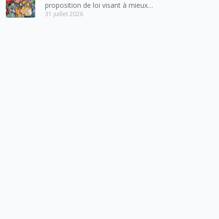
proposition de loi visant à mieux
31 juillet 2026
protéger les mineurs des risques
liés à l’utilisation des réseaux
sociaux.