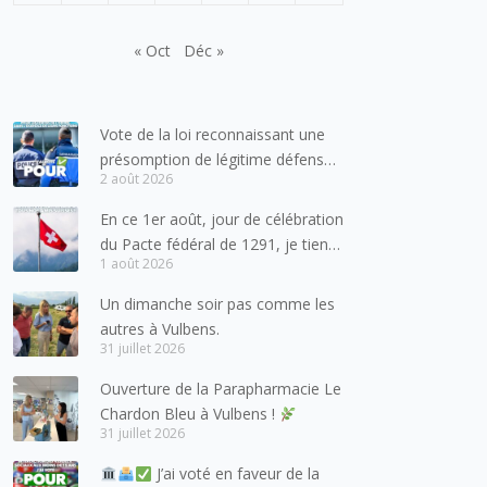
« Oct
Déc »
Vote de la loi reconnaissant une
présomption de légitime défense
2 août 2026
pour les forces de l’ordre
En ce 1er août, jour de célébration
du Pacte fédéral de 1291, je tiens
1 août 2026
à adresser mes meilleures
salutations à nos voisins et amis
Un dimanche soir pas comme les
suisses, et plus particulièrement
autres à Vulbens.
aux habitants du bassin genevois
31 juillet 2026
et de l’arc lémanique, avec
Ouverture de la Parapharmacie Le
lesquels la Haute-Savoie
Chardon Bleu à Vulbens !
entretient des liens étroits et
31 juillet 2026
quotidiens.
J’ai voté en faveur de la