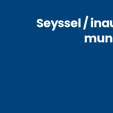
Seyssel / ina
muni