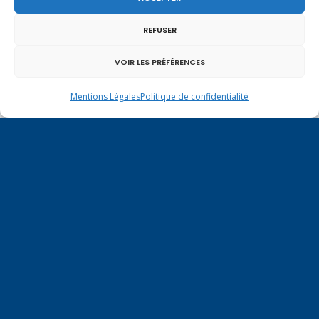
En ce 1er août, jour de célébration du Pacte
REFUSER
fédéral de 1291, je tiens à adresser mes meilleures
salutations à nos voisins et amis suisses, et plus
particulièrement aux habitants du bassin
VOIR LES PRÉFÉRENCES
genevois et de l’arc lémanique, avec lesquels la
Haute-Savoie entretient des liens étroits et
Mentions Légales
Politique de confidentialité
quotidiens.