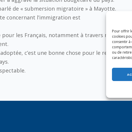
r parlé de « submersion migratoire » à Mayotte.
otte concernant l’immigration est
Pour offrir 
lle pour les Français, notamment à travers notre
cookies pou
consentir à
ent.
comportement
 adoptée, c’est une bonne chose pour le retour
ou de retire
caractéristi
ays.
espectable.
AC
U MIGHT ALSO LIKE
of the following