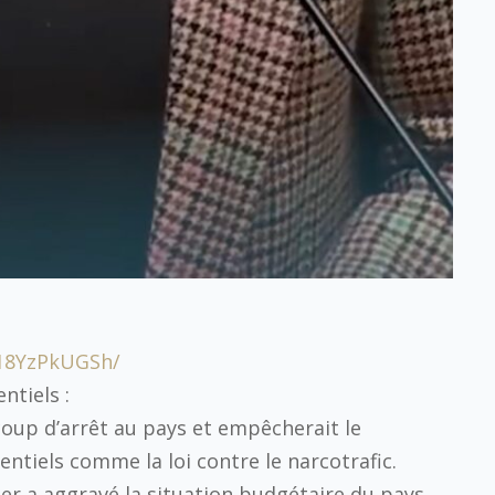
/18YzPkUGSh/
ntiels :
 coup d’arrêt au pays et empêcherait le
ntiels comme la loi contre le narcotrafic.
er a aggravé la situation budgétaire du pays.