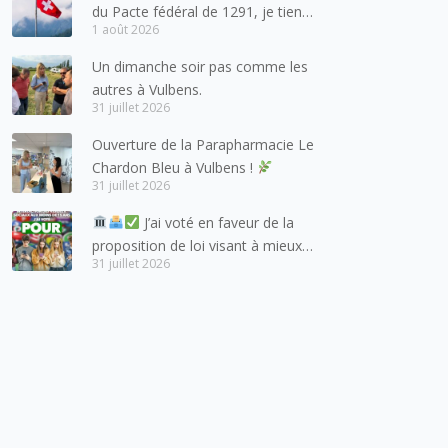
du Pacte fédéral de 1291, je tiens
1 août 2026
à adresser mes meilleures
salutations à nos voisins et amis
Un dimanche soir pas comme les
suisses, et plus particulièrement
autres à Vulbens.
aux habitants du bassin genevois
31 juillet 2026
et de l’arc lémanique, avec
Ouverture de la Parapharmacie Le
lesquels la Haute-Savoie
Chardon Bleu à Vulbens !
entretient des liens étroits et
31 juillet 2026
quotidiens.
J’ai voté en faveur de la
proposition de loi visant à mieux
31 juillet 2026
protéger les mineurs des risques
liés à l’utilisation des réseaux
sociaux.