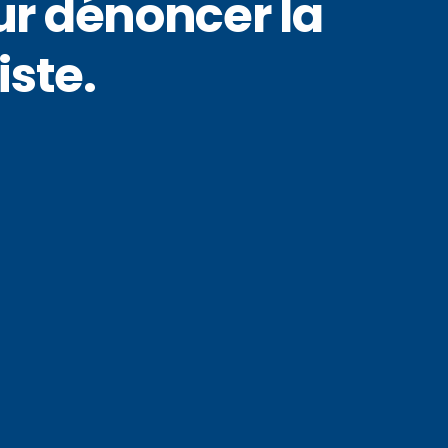
ur dénoncer la
iste.