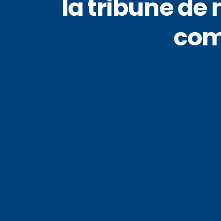
la tribune de
comé