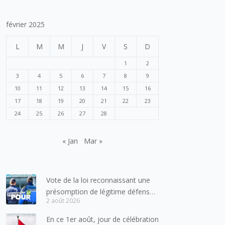
février 2025
L
M
M
J
V
S
D
1
2
3
4
5
6
7
8
9
10
11
12
13
14
15
16
17
18
19
20
21
22
23
24
25
26
27
28
« Jan
Mar »
Vote de la loi reconnaissant une
présomption de légitime défense
2 août 2026
pour les forces de l’ordre
En ce 1er août, jour de célébration