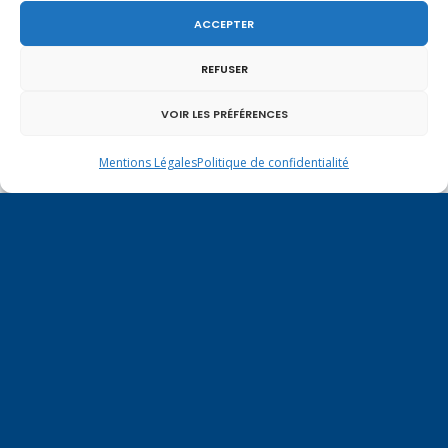
ACCEPTER
REFUSER
Un dimanche soir pas comme les autres à
Vulbens.
VOIR LES PRÉFÉRENCES
Mentions Légales
Politique de confidentialité
février 2025
L
M
M
J
V
S
D
1
2
3
4
5
6
7
8
9
10
11
12
13
14
15
16
17
18
19
20
21
22
23
24
25
26
27
28
« Jan
Mar »