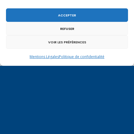
ACCEPTER
REFUSER
VOIR LES PRÉFÉRENCES
Mentions Légales
Politique de confidentialité
Un dimanche soir pas comme les autres à
Vulbens.
mars 2025