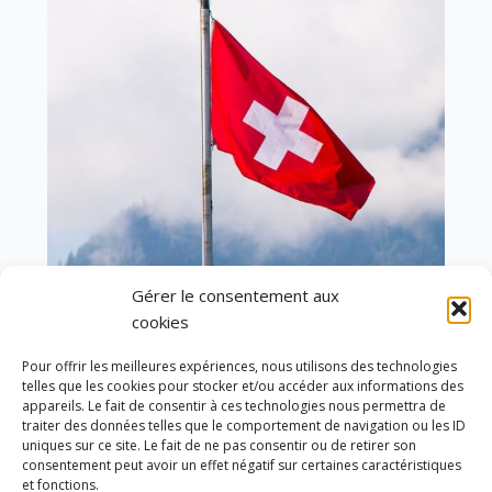
Gérer le consentement aux
cookies
En ce 1er août, jour de célébration du Pacte
fédéral de 1291, je tiens à adresser mes meilleures
Pour offrir les meilleures expériences, nous utilisons des technologies
salutations à nos voisins et amis suisses, et plus
telles que les cookies pour stocker et/ou accéder aux informations des
particulièrement aux habitants du bassin
appareils. Le fait de consentir à ces technologies nous permettra de
genevois et de l’arc lémanique, avec lesquels la
traiter des données telles que le comportement de navigation ou les ID
Haute-Savoie entretient des liens étroits et
uniques sur ce site. Le fait de ne pas consentir ou de retirer son
quotidiens.
consentement peut avoir un effet négatif sur certaines caractéristiques
et fonctions.