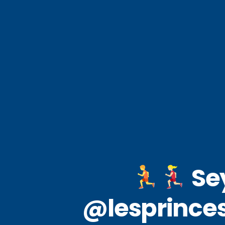
Sey
@lesprincese