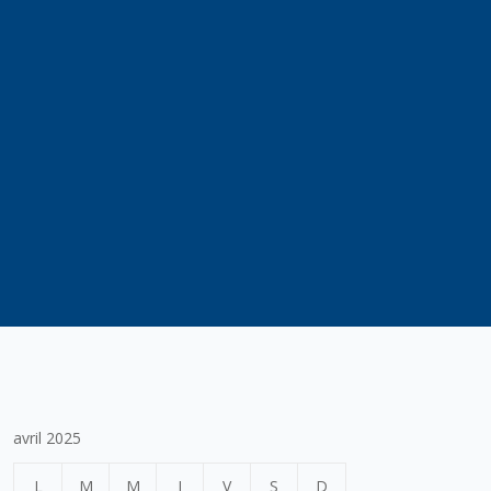
avril 2025
L
M
M
J
V
S
D