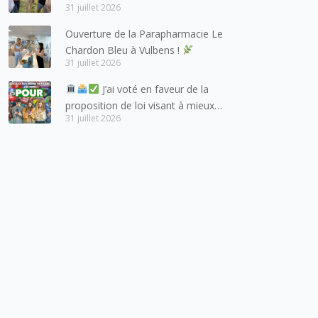
aux habitants du bassin genevois
31 juillet 2026
et de l’arc lémanique, avec
Ouverture de la Parapharmacie Le
lesquels la Haute-Savoie
Chardon Bleu à Vulbens !
entretient des liens étroits et
31 juillet 2026
quotidiens.
J’ai voté en faveur de la
proposition de loi visant à mieux
31 juillet 2026
protéger les mineurs des risques
liés à l’utilisation des réseaux
sociaux.