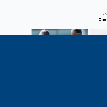
YO
One 
Vote de la loi reconnaissant
En c
une présomption de légitime
célébrati
défense pour les forces de
1291, j
l’ordre
meilleu
voisins e
particul