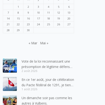
1
2
3
4
5
6
7
8
9
10
11
12
13
14
15
16
17
18
19
20
21
22
23
24
25
26
27
28
29
30
« Mar
Mai »
Vote de la loi reconnaissant une
présomption de légitime défense
2 août 2026
pour les forces de l’ordre
En ce 1er août, jour de célébration
du Pacte fédéral de 1291, je tiens
1 août 2026
à adresser mes meilleures
salutations à nos voisins et amis
Un dimanche soir pas comme les
suisses, et plus particulièrement
autres à Vulbens.