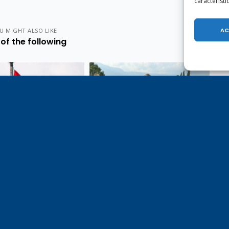
caractéristi
AC
U MIGHT ALSO LIKE
of the following
e 1er août, jour de
Un dimanche soir pas comme
on du Pacte fédéral de
les autres à Vulbens.
e tiens à adresser mes
res salutations à nos
t amis suisses, et plus
ièrement aux habitants