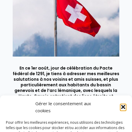
En ce 1er août, jour de célébration du Pacte
fédéral de 1291, je tiens à adresser mes meilleures
salutations à nos voisins et amis suisses, et plus
particulièrement aux habitants du bassin
genevois et de l’arc lémanique, avec lesquels la
Haute-Savoie entretient des liens étroits et
quotidiens.
Gérer le consentement aux
cookies
Pour offrir les meilleures expériences, nous utilisons des technologies
telles que les cookies pour stocker et/ou accéder aux informations des