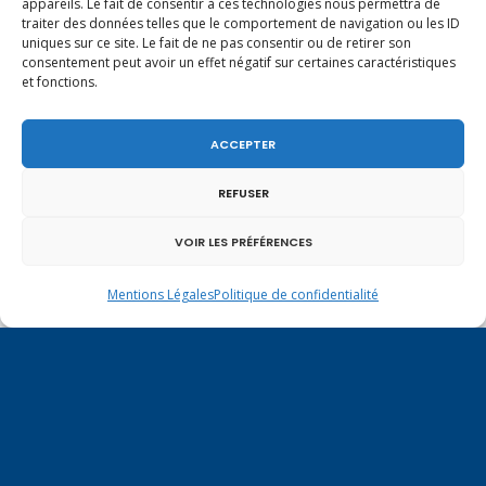
appareils. Le fait de consentir à ces technologies nous permettra de
traiter des données telles que le comportement de navigation ou les ID
uniques sur ce site. Le fait de ne pas consentir ou de retirer son
consentement peut avoir un effet négatif sur certaines caractéristiques
et fonctions.
ACCEPTER
REFUSER
VOIR LES PRÉFÉRENCES
Un dimanche soir pas comme les autres à
Vulbens.
Mentions Légales
Politique de confidentialité
avril 2025
L
M
M
J
V
S
D