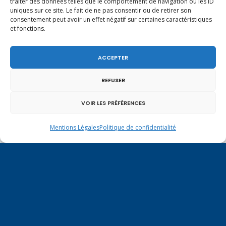
traiter des données telles que le comportement de navigation ou les ID
uniques sur ce site. Le fait de ne pas consentir ou de retirer son
consentement peut avoir un effet négatif sur certaines caractéristiques
et fonctions.
ACCEPTER
REFUSER
VOIR LES PRÉFÉRENCES
Un dimanche soir pas comme les autres à
Vulbens.
Mentions Légales
Politique de confidentialité
mai 2025
L
M
M
J
V
S
D
1
2
3
4
5
6
7
8
9
10
11