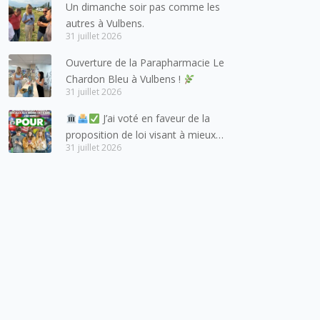
salutations à nos voisins et amis
Un dimanche soir pas comme les
suisses, et plus particulièrement
autres à Vulbens.
aux habitants du bassin genevois
31 juillet 2026
et de l’arc lémanique, avec
Ouverture de la Parapharmacie Le
lesquels la Haute-Savoie
Chardon Bleu à Vulbens !
entretient des liens étroits et
31 juillet 2026
quotidiens.
J’ai voté en faveur de la
proposition de loi visant à mieux
31 juillet 2026
protéger les mineurs des risques
liés à l’utilisation des réseaux
sociaux.