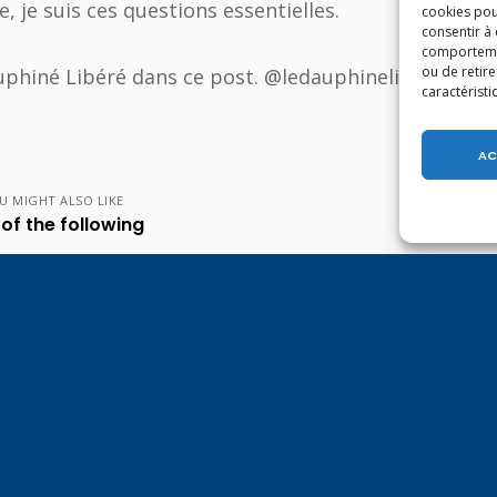
, je suis ces questions essentielles.
cookies pou
consentir à
comportement
ou de retire
uphiné Libéré dans ce post. @ledauphinelibere_
caractéristi
AC
U MIGHT ALSO LIKE
of the following