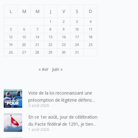
L
M
M
J
V
S
D
1
2
3
4
5
6
7
8
9
10
11
12
13
14
15
16
17
18
19
20
21
22
23
24
25
26
27
28
29
30
31
« Avr
Juin »
Vote de la loi reconnaissant une
présomption de légitime défense
2 août 2026
pour les forces de l’ordre
En ce 1er août, jour de célébration
du Pacte fédéral de 1291, je tiens
1 août 2026
à adresser mes meilleures