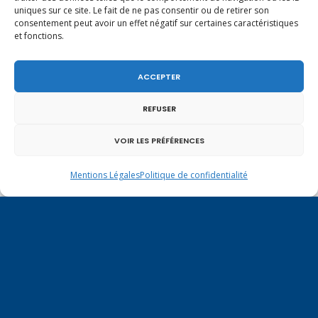
uniques sur ce site. Le fait de ne pas consentir ou de retirer son
consentement peut avoir un effet négatif sur certaines caractéristiques
et fonctions.
ACCEPTER
REFUSER
VOIR LES PRÉFÉRENCES
Mentions Légales
Politique de confidentialité
Vote de la loi reconnaissant une présomption de
légitime défense pour les forces de l’ordre