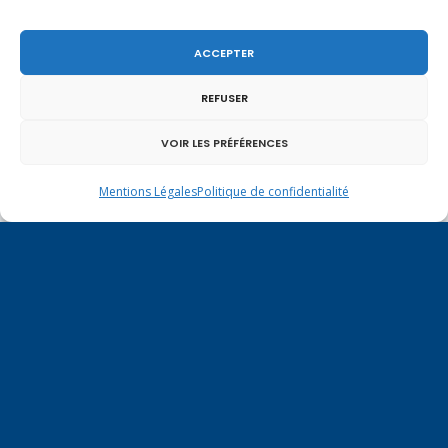
ACCEPTER
REFUSER
Un dimanche soir pas comme les autres à
VOIR LES PRÉFÉRENCES
Vulbens.
Mentions Légales
Politique de confidentialité
février 2026
L
M
M
J
V
S
D
1
2
3
4
5
6
7
8
9
10
11
12
13
14
15
16
17
18
19
20
21
22
23
24
25
26
27
28