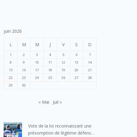
juin 2026
L
M
M
J
V
S
D
1
2
3
4
5
6
7
8
9
10
11
12
13
14
15
16
17
18
19
20
21
22
23
24
25
26
27
28
29
30
« Mai
Juil »
Vote de la loi reconnaissant une
présomption de légitime défense