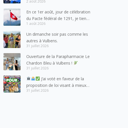
2 août 2026
pour les forces de l’ordre
En ce 1er août, jour de célébration
du Pacte fédéral de 1291, je tiens
1 août 2026
à adresser mes meilleures
salutations à nos voisins et amis
Un dimanche soir pas comme les
suisses, et plus particulièrement
autres à Vulbens.
aux habitants du bassin genevois
31 juillet 2026
et de l’arc lémanique, avec
Ouverture de la Parapharmacie Le
lesquels la Haute-Savoie
Chardon Bleu à Vulbens !
entretient des liens étroits et
31 juillet 2026
quotidiens.
J’ai voté en faveur de la
proposition de loi visant à mieux
31 juillet 2026
protéger les mineurs des risques
liés à l’utilisation des réseaux
sociaux.