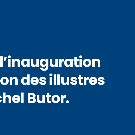
l’inauguration
on des illustres
chel Butor.