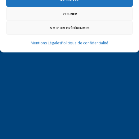
REFUSER
VOIR LES PRÉFÉRENCES
Mentions Légales
Politique de confidentialité
Mentions légales
|
Politique de confidentialité
Contactez-moi à Paris
126 rue de l’Université
75007 PARIS
Tél.
01.40.63.72.33
virginie.duby-muller@assemblee-
nationale.fr