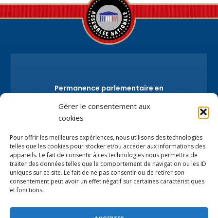
Permanence parlementaire en
circonscription
Gérer le consentement aux
7 place de la Libération BP59
cookies
74100 Annemasse
Pour offrir les meilleures expériences, nous utilisons des technologies
Tél.
+33 (0)4.50.80.35.02
telles que les cookies pour stocker et/ou accéder aux informations des
depute@virginiedubymuller.fr
appareils. Le fait de consentir à ces technologies nous permettra de
traiter des données telles que le comportement de navigation ou les ID
uniques sur ce site. Le fait de ne pas consentir ou de retirer son
consentement peut avoir un effet négatif sur certaines caractéristiques
et fonctions.
ACCEPTER