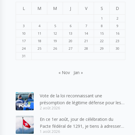
L
M
M
J
V
S
D
1
2
3
4
5
6
7
8
9
10
11
12
13
14
15
16
17
18
19
20
21
22
23
24
25
26
27
28
29
30
31
« Nov
Jan »
Vote de la loi reconnaissant une
présomption de légitime défense pour les
2 août 2026
forces de l’ordre
En ce 1er août, jour de célébration du
Pacte fédéral de 1291, je tiens à adresser
1 août 2026
mes meilleures salutations à nos voisins et