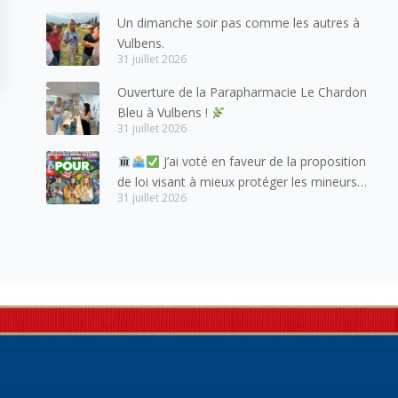
amis suisses, et plus particulièrement aux
Un dimanche soir pas comme les autres à
habitants du bassin genevois et de l’arc
Vulbens.
lémanique, avec lesquels la Haute-Savoie
31 juillet 2026
entretient des liens étroits et quotidiens.
Ouverture de la Parapharmacie Le Chardon
Bleu à Vulbens !
31 juillet 2026
J’ai voté en faveur de la proposition
de loi visant à mieux protéger les mineurs
31 juillet 2026
des risques liés à l’utilisation des réseaux
sociaux.