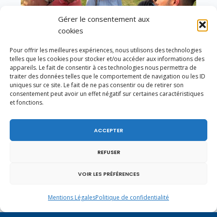
Gérer le consentement aux
cookies
Pour offrir les meilleures expériences, nous utilisons des technologies
telles que les cookies pour stocker et/ou accéder aux informations des
appareils. Le fait de consentir à ces technologies nous permettra de
traiter des données telles que le comportement de navigation ou les ID
uniques sur ce site. Le fait de ne pas consentir ou de retirer son
consentement peut avoir un effet négatif sur certaines caractéristiques
Un dimanche soir pas comme les autres à
et fonctions.
Vulbens.
ACCEPTER
REFUSER
décembre 2012
VOIR LES PRÉFÉRENCES
L
M
M
J
V
S
D
1
2
Mentions Légales
Politique de confidentialité
3
4
5
6
7
8
9