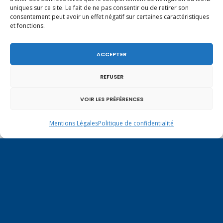
salutations à nos voisins et amis suisses, et plus
uniques sur ce site. Le fait de ne pas consentir ou de retirer son
particulièrement aux habitants du bassin
consentement peut avoir un effet négatif sur certaines caractéristiques
genevois et de l’arc lémanique, avec lesquels la
et fonctions.
Haute-Savoie entretient des liens étroits et
quotidiens.
ACCEPTER
REFUSER
VOIR LES PRÉFÉRENCES
Mentions Légales
Politique de confidentialité
Un dimanche soir pas comme les autres à