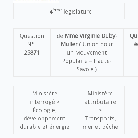
ème
14
législature
Question
de
Mme Virginie Duby-
Qu
N° :
Muller
( Union pour
é
25871
un Mouvement
Populaire – Haute-
Savoie )
Ministère
Ministère
interrogé >
attributaire
Écologie,
>
développement
Transports,
durable et énergie
mer et pêche