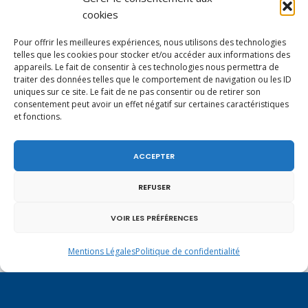
cookies
interviennent dans la détermination
des prix des biens ou services. Enfin,
Pour offrir les meilleures expériences, nous utilisons des technologies
la taxe étant due pour les kilomètres
telles que les cookies pour stocker et/ou accéder aux informations des
appareils. Le fait de consentir à ces technologies nous permettra de
parcourus, sa traduction dans les
traiter des données telles que le comportement de navigation ou les ID
prix finaux ne peut être que le reflet
uniques sur ce site. Le fait de ne pas consentir ou de retirer son
consentement peut avoir un effet négatif sur certaines caractéristiques
des trajets parcourus. L’écotaxe
et fonctions.
favorise ainsi les circuits aussi
courts que possible et les chaînes de
ACCEPTER
production maîtrisant leur besoin
de transport. Quel que soit le
REFUSER
nombre d’intermédiaires, l’effet final
VOIR LES PRÉFÉRENCES
de la taxe ne peut être cumulatif,
mais il reflète simplement
Mentions Légales
Politique de confidentialité
l’importance de l’usage de la route
dans le prix du produit final. Il s’agit
bien de la conséquence naturelle de