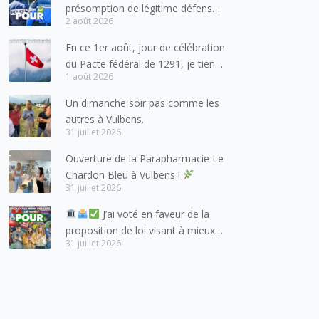
présomption de légitime défense
2 août 2026
pour les forces de l’ordre
En ce 1er août, jour de célébration
du Pacte fédéral de 1291, je tiens
1 août 2026
à adresser mes meilleures
salutations à nos voisins et amis
Un dimanche soir pas comme les
suisses, et plus particulièrement
autres à Vulbens.
aux habitants du bassin genevois
31 juillet 2026
et de l’arc lémanique, avec
Ouverture de la Parapharmacie Le
lesquels la Haute-Savoie
Chardon Bleu à Vulbens !
entretient des liens étroits et
31 juillet 2026
quotidiens.
J’ai voté en faveur de la
proposition de loi visant à mieux
31 juillet 2026
protéger les mineurs des risques
liés à l’utilisation des réseaux
sociaux.