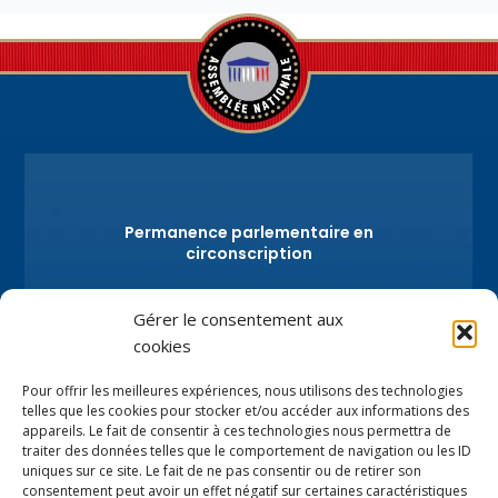
sociaux.
Permanence parlementaire en
circonscription
7 place de la Libération BP59
Gérer le consentement aux
74100 Annemasse
cookies
Tél.
+33 (0)4.50.80.35.02
depute@virginiedubymuller.fr
Pour offrir les meilleures expériences, nous utilisons des technologies
telles que les cookies pour stocker et/ou accéder aux informations des
appareils. Le fait de consentir à ces technologies nous permettra de
traiter des données telles que le comportement de navigation ou les ID
uniques sur ce site. Le fait de ne pas consentir ou de retirer son
consentement peut avoir un effet négatif sur certaines caractéristiques