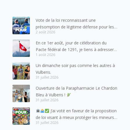
Vote de la loi reconnaissant une
présomption de légitime défense pour les
2 août 2026
forces de l’ordre
En ce 1er août, jour de célébration du
Pacte fédéral de 1291, je tiens à adresser
1 août 2026
mes meilleures salutations à nos voisins et
amis suisses, et plus particulièrement aux
Un dimanche soir pas comme les autres à
habitants du bassin genevois et de l’arc
Vulbens.
lémanique, avec lesquels la Haute-Savoie
31 juillet 2026
entretient des liens étroits et quotidiens.
Ouverture de la Parapharmacie Le Chardon
Bleu à Vulbens !
31 juillet 2026
J’ai voté en faveur de la proposition
de loi visant à mieux protéger les mineurs
31 juillet 2026
des risques liés à l’utilisation des réseaux