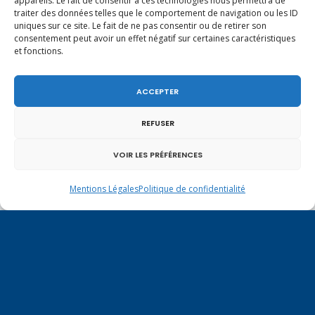
appareils. Le fait de consentir à ces technologies nous permettra de
Un dimanche soir pas comme les autres à
traiter des données telles que le comportement de navigation ou les ID
Vulbens.
uniques sur ce site. Le fait de ne pas consentir ou de retirer son
consentement peut avoir un effet négatif sur certaines caractéristiques
et fonctions.
ACCEPTER
juillet 2014
REFUSER
L
M
M
J
V
S
D
VOIR LES PRÉFÉRENCES
1
2
3
4
5
6
7
8
9
10
11
12
13
Mentions Légales
Politique de confidentialité
14
15
16
17
18
19
20
21
22
23
24
25
26
27
28
29
30
31
« Juin
Août »