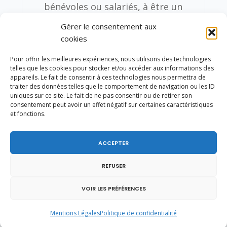
bénévoles ou salariés, à être un
levier important dans la mise en
Gérer le consentement aux
oeuvre des politiques publiques
cookies
sportives et de cohésion sociale. A
Pour offrir les meilleures expériences, nous utilisons des technologies
n’en pas douter, l’image également
telles que les cookies pour stocker et/ou accéder aux informations des
très positive offerte par l’équipe de
appareils. Le fait de consentir à ces technologies nous permettra de
traiter des données telles que le comportement de navigation ou les ID
France masculine de football lors de
uniques sur ce site. Le fait de ne pas consentir ou de retirer son
la Coupe du Monde 2014 au Brésil
consentement peut avoir un effet négatif sur certaines caractéristiques
et fonctions.
permettra à la FFF de poursuivre
son action pour le développement
du football et l’animation de nos
ACCEPTER
territoires. Par ailleurs,
REFUSER
l’organisation de l’Euro 2016 sur le
territoire français conduit tant la
VOIR LES PRÉFÉRENCES
fédération française de football que
le Gouvernement à mettre en place
Mentions Légales
Politique de confidentialité
des plans d’actions afin de disposer