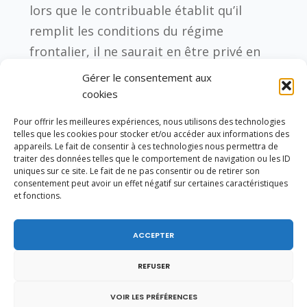
lors que le contribuable établit qu’il
remplit les conditions du régime
frontalier, il ne saurait en être privé en
raison de la durée de ses trajets. Lors de
Gérer le consentement aux
leur rencontre du 6 mars 2014, à Berne, le
cookies
ministre de l’économie et des finances et
Pour offrir les meilleures expériences, nous utilisons des technologies
son homologue suisse Éveline Widmer-
telles que les cookies pour stocker et/ou accéder aux informations des
appareils. Le fait de consentir à ces technologies nous permettra de
Schlumpf ont souligné l’apport des
traiter des données telles que le comportement de navigation ou les ID
uniques sur ce site. Le fait de ne pas consentir ou de retirer son
travailleurs frontaliers à l’économie de la
consentement peut avoir un effet négatif sur certaines caractéristiques
France et de la Suisse et ont approuvé
et fonctions.
cette lecture commune du régime fiscal
applicable. A cette occasion, il a été
ACCEPTER
décidé d’engager la mise en consultation
REFUSER
auprès des cantons suisses des notices
conjointement élaborées.
VOIR LES PRÉFÉRENCES