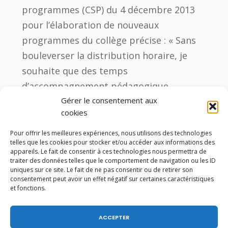
programmes (CSP) du 4 décembre 2013
pour l’élaboration de nouveaux
programmes du collège précise : « Sans
bouleverser la distribution horaire, je
souhaite que des temps
d’accompagnement pédagogique
puissent être introduits au sein des
Gérer le consentement aux
cookies
enseignements que vous identifierez
comme pouvant être prioritaires pour
Pour offrir les meilleures expériences, nous utilisons des technologies
telles que les cookies pour stocker et/ou accéder aux informations des
cet accompagnement, sur chacune des
appareils. Le fait de consentir à ces technologies nous permettra de
traiter des données telles que le comportement de navigation ou les ID
quatre années de collège, afin d’aider
uniques sur ce site. Le fait de ne pas consentir ou de retirer son
tous les élèves à passer ce saut qualitatif
consentement peut avoir un effet négatif sur certaines caractéristiques
et fonctions.
que constitue l’entrée dans le second
degré. (…) Au demeurant, la particularité
ACCEPTER
des trois années du cycle des