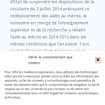
d’Etat de suspendre les dispositions de la
circulaire du 2 juillet 2014 prévoyant ce
redéploiement des aides au mérite, le
ministère en charge de l’enseignement
supérieur et de la recherche a rétabli
l’aide au mérite en 2014-2015 dans les
mêmes conditions que l’an passé. Tous
les bénéficiaires l’ont donc reçue à ce
Gérer le consentement aux
jour. Comme il s’y était engagé, le
cookies
ministère de l’éducation nationale, de
l’enseignement supérieur et de la
Pour offrir les meilleures expériences, nous utilisons des technologies
telles que les cookies pour stocker et/ou accéder aux informations des
recherche a engagé la réforme du
appareils. Le fait de consentir à ces technologies nous permettra de
traiter des données telles que le comportement de navigation ou les ID
dispositif d’aides au mérite applicable à
uniques sur ce site. Le fait de ne pas consentir ou de retirer son
la rentrée prochaine en prenant en
consentement peut avoir un effet négatif sur certaines caractéristiques
et fonctions.
compte des critiques du dispositif