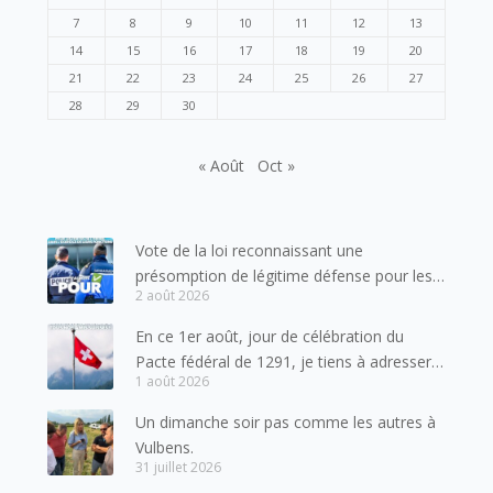
7
8
9
10
11
12
13
14
15
16
17
18
19
20
21
22
23
24
25
26
27
28
29
30
« Août
Oct »
Vote de la loi reconnaissant une
présomption de légitime défense pour les
2 août 2026
forces de l’ordre
En ce 1er août, jour de célébration du
Pacte fédéral de 1291, je tiens à adresser
1 août 2026
mes meilleures salutations à nos voisins et
amis suisses, et plus particulièrement aux
Un dimanche soir pas comme les autres à
habitants du bassin genevois et de l’arc
Vulbens.
lémanique, avec lesquels la Haute-Savoie
31 juillet 2026
entretient des liens étroits et quotidiens.