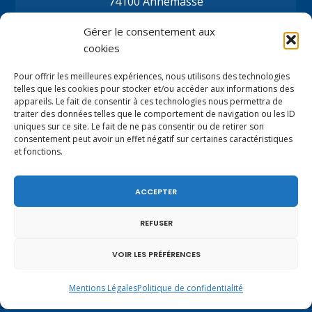
74100 Annemasse
Tél.
+33 (0)4.50.80.35.02
Gérer le consentement aux
depute@virginiedubymuller.fr
cookies
Pour offrir les meilleures expériences, nous utilisons des technologies
telles que les cookies pour stocker et/ou accéder aux informations des
appareils. Le fait de consentir à ces technologies nous permettra de
traiter des données telles que le comportement de navigation ou les ID
uniques sur ce site. Le fait de ne pas consentir ou de retirer son
consentement peut avoir un effet négatif sur certaines caractéristiques
et fonctions.
ACCEPTER
REFUSER
VOIR LES PRÉFÉRENCES
Mentions légales
|
Politique de confidentialité
Mentions Légales
Politique de confidentialité