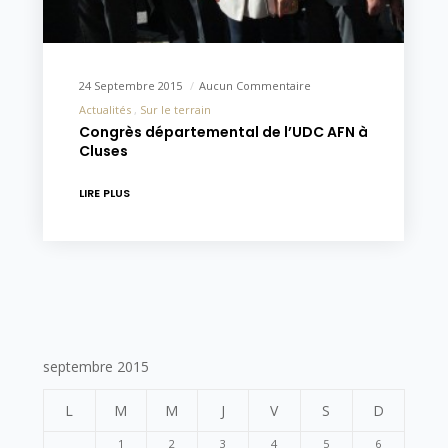
24 Septembre 2015
Aucun Commentaire
Actualités
Sur le terrain
Congrès départemental de l’UDC AFN à
Cluses
LIRE PLUS
septembre 2015
L
M
M
J
V
S
D
1
2
3
4
5
6