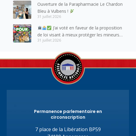
Ouverture de la Parapharmacie Le Chardon
Bleu à Vulbens !
31 juillet 2026
J’ai voté en faveur de la proposition
de loi visant à mieux protéger les mineurs
31 juillet 2026
des risques liés à l’utilisation des réseaux
sociaux.
Permanence parlementaire en
circonscription
7 place de la Libération BP59