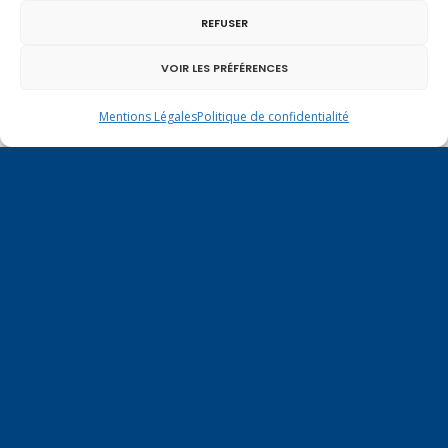
REFUSER
VOIR LES PRÉFÉRENCES
Mentions Légales
Politique de confidentialité
Un dimanche soir pas comme les autres à
Vulbens.
septembre 2015
L
M
M
J
V
S
D
1
2
3
4
5
6