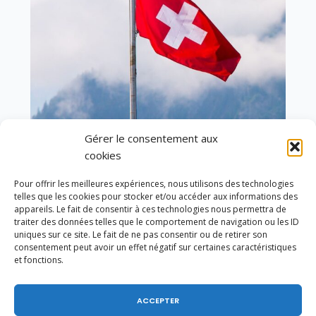
Gérer le consentement aux
cookies
En ce 1er août, jour de célébration du Pacte
fédéral de 1291, je tiens à adresser mes meilleures
salutations à nos voisins et amis suisses, et plus
Pour offrir les meilleures expériences, nous utilisons des technologies
particulièrement aux habitants du bassin
telles que les cookies pour stocker et/ou accéder aux informations des
genevois et de l’arc lémanique, avec lesquels la
appareils. Le fait de consentir à ces technologies nous permettra de
traiter des données telles que le comportement de navigation ou les ID
Haute-Savoie entretient des liens étroits et
uniques sur ce site. Le fait de ne pas consentir ou de retirer son
quotidiens.
consentement peut avoir un effet négatif sur certaines caractéristiques
et fonctions.
ACCEPTER