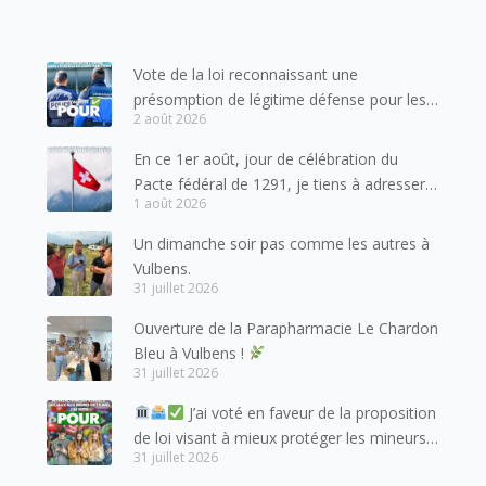
Vote de la loi reconnaissant une
présomption de légitime défense pour les
2 août 2026
forces de l’ordre
En ce 1er août, jour de célébration du
Pacte fédéral de 1291, je tiens à adresser
1 août 2026
mes meilleures salutations à nos voisins et
amis suisses, et plus particulièrement aux
Un dimanche soir pas comme les autres à
habitants du bassin genevois et de l’arc
Vulbens.
lémanique, avec lesquels la Haute-Savoie
31 juillet 2026
entretient des liens étroits et quotidiens.
Ouverture de la Parapharmacie Le Chardon
Bleu à Vulbens !
31 juillet 2026
J’ai voté en faveur de la proposition
de loi visant à mieux protéger les mineurs
31 juillet 2026
des risques liés à l’utilisation des réseaux