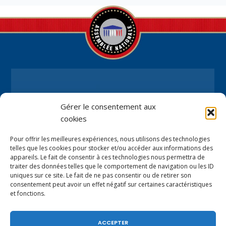
sociaux.
Permanence parlementaire en
Gérer le consentement aux
circonscription
cookies
7 place de la Libération BP59
Pour offrir les meilleures expériences, nous utilisons des technologies
74100 Annemasse
telles que les cookies pour stocker et/ou accéder aux informations des
appareils. Le fait de consentir à ces technologies nous permettra de
Tél.
+33 (0)4.50.80.35.02
traiter des données telles que le comportement de navigation ou les ID
depute@virginiedubymuller.fr
uniques sur ce site. Le fait de ne pas consentir ou de retirer son
consentement peut avoir un effet négatif sur certaines caractéristiques
et fonctions.
ACCEPTER