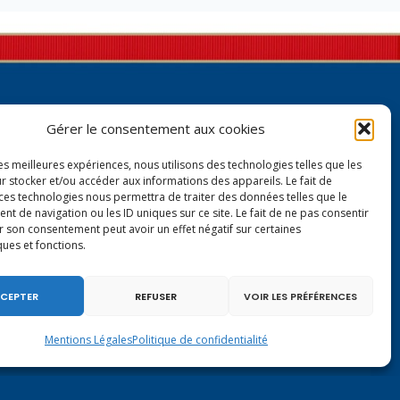
Gérer le consentement aux cookies
les meilleures expériences, nous utilisons des technologies telles que les
r stocker et/ou accéder aux informations des appareils. Le fait de
 ces technologies nous permettra de traiter des données telles que le
Contactez-moi à Paris
 de navigation ou les ID uniques sur ce site. Le fait de ne pas consentir
r son consentement peut avoir un effet négatif sur certaines
ques et fonctions.
126 rue de l’Université
75007 PARIS
Tél.
01.40.63.72.33
CEPTER
REFUSER
VOIR LES PRÉFÉRENCES
virginie.duby-muller@assemblee-nationale.fr
Mentions Légales
Politique de confidentialité