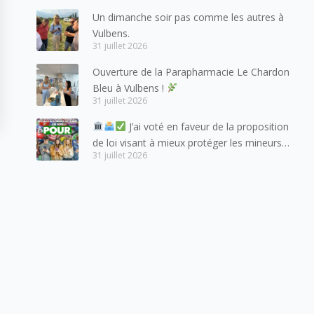
amis suisses, et plus particulièrement aux
Un dimanche soir pas comme les autres à
habitants du bassin genevois et de l’arc
Vulbens.
lémanique, avec lesquels la Haute-Savoie
31 juillet 2026
entretient des liens étroits et quotidiens.
Ouverture de la Parapharmacie Le Chardon
Bleu à Vulbens !
31 juillet 2026
J’ai voté en faveur de la proposition
de loi visant à mieux protéger les mineurs
31 juillet 2026
des risques liés à l’utilisation des réseaux
sociaux.