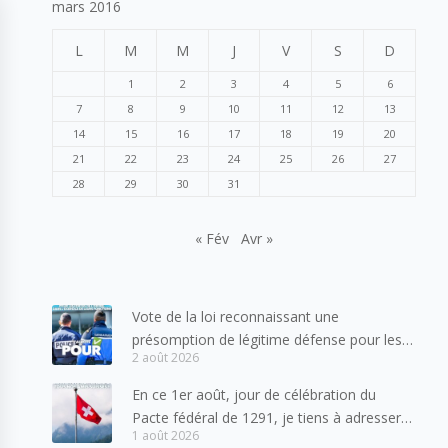
mars 2016
L
M
M
J
V
S
D
1
2
3
4
5
6
7
8
9
10
11
12
13
14
15
16
17
18
19
20
21
22
23
24
25
26
27
28
29
30
31
« Fév
Avr »
Vote de la loi reconnaissant une
présomption de légitime défense pour les
2 août 2026
forces de l’ordre
En ce 1er août, jour de célébration du
Pacte fédéral de 1291, je tiens à adresser
1 août 2026
mes meilleures salutations à nos voisins et