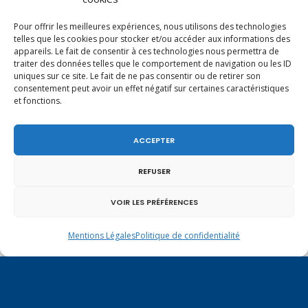
Pour offrir les meilleures expériences, nous utilisons des technologies
telles que les cookies pour stocker et/ou accéder aux informations des
appareils. Le fait de consentir à ces technologies nous permettra de
traiter des données telles que le comportement de navigation ou les ID
uniques sur ce site. Le fait de ne pas consentir ou de retirer son
Un dimanche soir pas comme les autres à
consentement peut avoir un effet négatif sur certaines caractéristiques
et fonctions.
Vulbens.
ACCEPTER
REFUSER
mars 2016
VOIR LES PRÉFÉRENCES
L
M
M
J
V
S
D
1
2
3
4
5
6
Mentions Légales
Politique de confidentialité
7
8
9
10
11
12
13
14
15
16
17
18
19
20
21
22
23
24
25
26
27
28
29
30
31